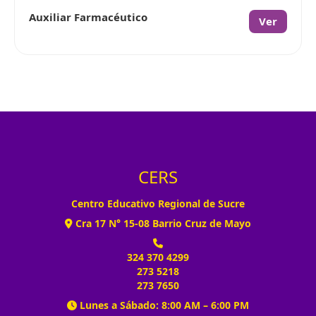
Auxiliar Farmacéutico
Ver
CERS
Centro Educativo Regional de Sucre
Cra 17 N° 15-08 Barrio Cruz de Mayo
324 370 4299
273 5218
273 7650
Lunes a Sábado: 8:00 AM – 6:00 PM