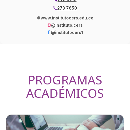
273 7650
www.institutocers.edu.co
@instituto.cers
@institutocers1
PROGRAMAS
ACADÉMICOS